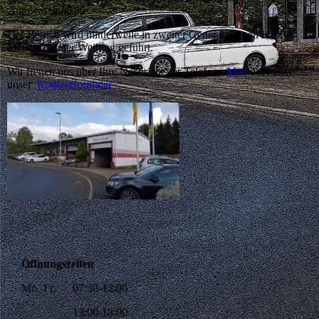
Autowaschanlage.
Der Betrieb wird mittlerweile in zweiter Generation von KFZ-
Meister Günter Weihing geführt.
Wir freuen uns über Ihre Nachricht per Telefon,
Mail
oder über
unser
Kontaktformular
Öffnungszeiten
Mo.-Fr. 07:30-12:00
13:00-18:00