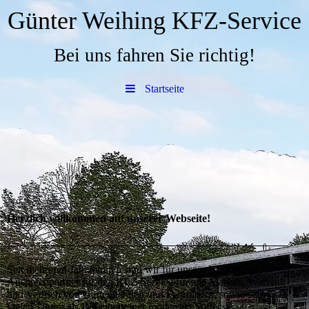
Günter Weihing KFZ-Service
Bei uns fahren Sie richtig!
Startseite
Herzlich willkommen auf unserer Webseite!
Seit mehreren Jahrzehnten sind wir für unsere Kunden der
Ansprechpartner für den KFZ-Service für alle Marken, Wartung
und Vertrieb von Gartengeräten und Fahrrädern, sowie seit
vielen Jahren als Betreiber einer modernen Softecs-