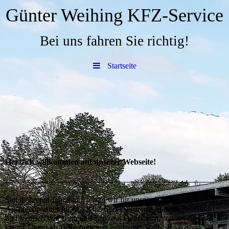
Günter Weihing KFZ-Service
Bei uns fahren Sie richtig!
Startseite
Herzlich willkommen auf unserer Webseite!
Seit mehreren Jahrzehnten sind wir für unsere Kunden der
Ansprechpartner für den KFZ-Service für alle Marken, Wartung
und Vertrieb von Gartengeräten und Fahrrädern, sowie seit
vielen Jahren als Betreiber einer modernen Softecs-