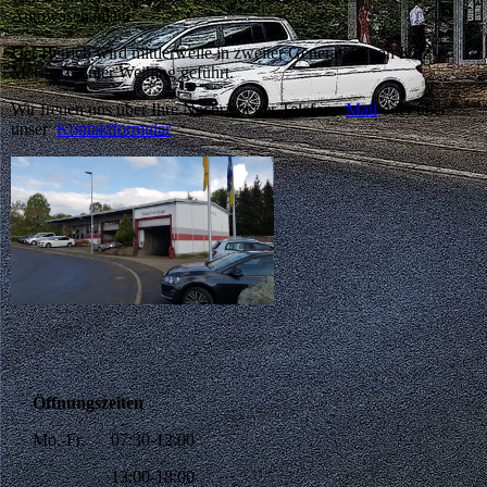
Autowaschanlage.
Der Betrieb wird mittlerweile in zweiter Generation von KFZ-
Meister Günter Weihing geführt.
Wir freuen uns über Ihre Nachricht per Telefon,
Mail
oder über
unser
Kontaktformular
Öffnungszeiten
Mo.-Fr. 07:30-12:00
13:00-18:00